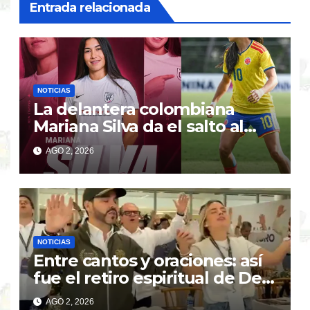
Entrada relacionada
NOTICIAS
La delantera colombiana
Mariana Silva da el salto al
Madrid CFF en España
AGO 2, 2026
NOTICIAS
Entre cantos y oraciones: así
fue el retiro espiritual de De
la Espriella y su gabinete
AGO 2, 2026