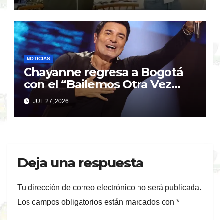
NOTICIAS
Chayanne regresa a Bogotá
con el “Bailemos Otra Vez
Tour” tras el éxito de su
JUL 27, 2026
último show
Deja una respuesta
Tu dirección de correo electrónico no será publicada.
Los campos obligatorios están marcados con
*