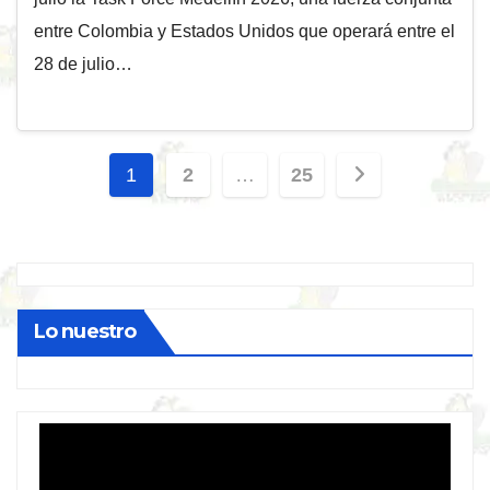
entre Colombia y Estados Unidos que operará entre el
28 de julio…
Paginación
1
2
…
25
de
entradas
Lo nuestro