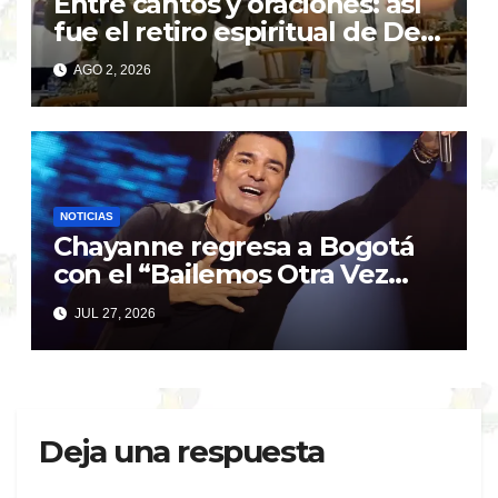
Entre cantos y oraciones: así
fue el retiro espiritual de De
la Espriella y su gabinete
AGO 2, 2026
NOTICIAS
Chayanne regresa a Bogotá
con el “Bailemos Otra Vez
Tour” tras el éxito de su
JUL 27, 2026
último show
Deja una respuesta