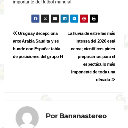
importante del fútbol mundial.
Navegación
Uruguay decepciona
La lluvia de estrellas más
ante Arabia Saudita y se
intensa del 2026 está
de
hunde con España: tabla
cerca; científicos piden
entradas
de posiciones del grupo H
prepararnos para el
espectáculo más
imponente de toda una
década
Por
Bananastereo