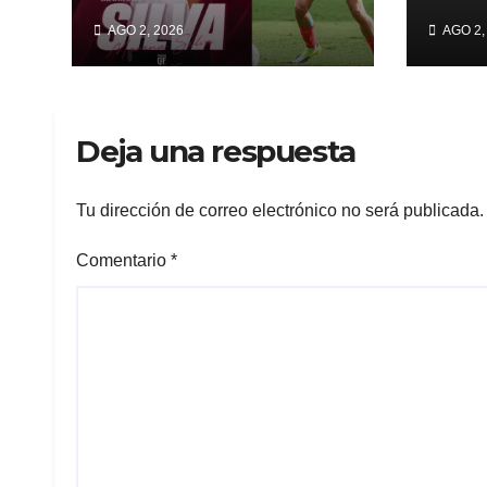
Mariana Silva da el
reti
AGO 2, 2026
AGO 2,
salto al Madrid CFF
De l
en España
gabi
Deja una respuesta
Tu dirección de correo electrónico no será publicada.
Comentario
*