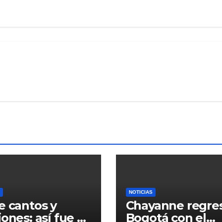
NOTICIAS
e cantos y
Chayanne regre
iones: así fue el
Bogotá con el