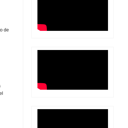
to de
a
el