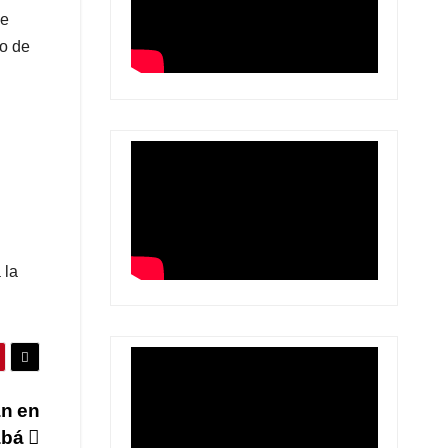
ue
ho de
 la
án en
abá