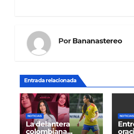
de
entradas
Por
Bananastereo
Entrada relacionada
NOTICIAS
NOTICIAS
La delantera
Entr
colombiana
orac