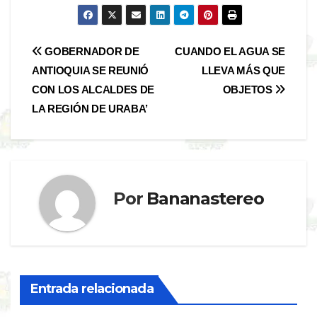
Navegación
GOBERNADOR DE
CUANDO EL AGUA SE
ANTIOQUIA SE REUNIÓ
LLEVA MÁS QUE
de
CON LOS ALCALDES DE
OBJETOS
entradas
LA REGIÓN DE URABA’
Por
Bananastereo
Entrada relacionada