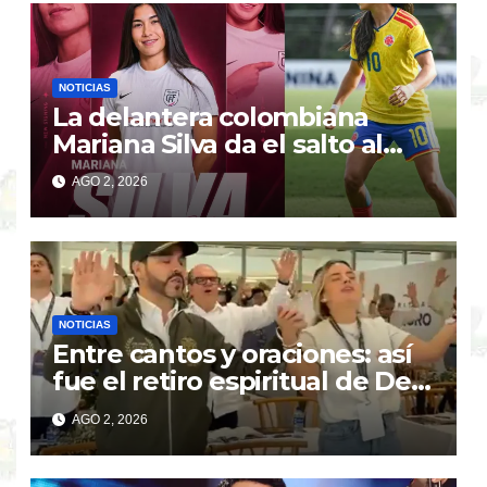
NOTICIAS
La delantera colombiana
Mariana Silva da el salto al
Madrid CFF en España
AGO 2, 2026
NOTICIAS
Entre cantos y oraciones: así
fue el retiro espiritual de De
la Espriella y su gabinete
AGO 2, 2026