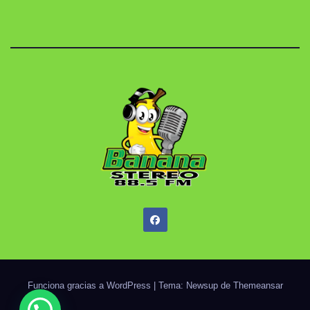
Funciona gracias a WordPress
|
Tema: Newsup de
Themeansar