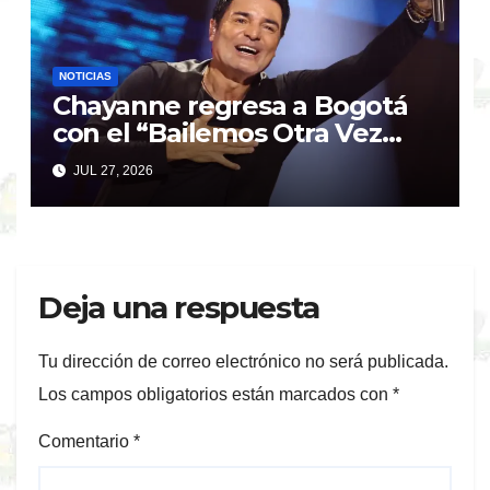
NOTICIAS
Chayanne regresa a Bogotá
con el “Bailemos Otra Vez
Tour” tras el éxito de su
JUL 27, 2026
último show
Deja una respuesta
Tu dirección de correo electrónico no será publicada.
Los campos obligatorios están marcados con
*
Comentario
*