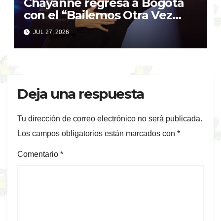
Chayanne regresa a Bogotá
con el “Bailemos Otra Vez
Tour” tras el éxito de su
JUL 27, 2026
último show
Deja una respuesta
Tu dirección de correo electrónico no será publicada.
Los campos obligatorios están marcados con
*
Comentario
*