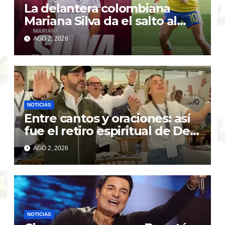
La delantera colombiana
Mariana Silva da el salto al
Madrid CFF en España
AGO 2, 2026
NOTICIAS
Entre cantos y oraciones: así
fue el retiro espiritual de De
la Espriella y su gabinete
AGO 2, 2026
NOTICIAS