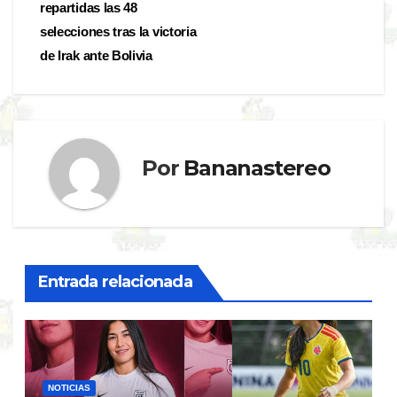
de
repartidas las 48
entradas
selecciones tras la victoria
de Irak ante Bolivia
Por
Bananastereo
Entrada relacionada
NOTICIAS